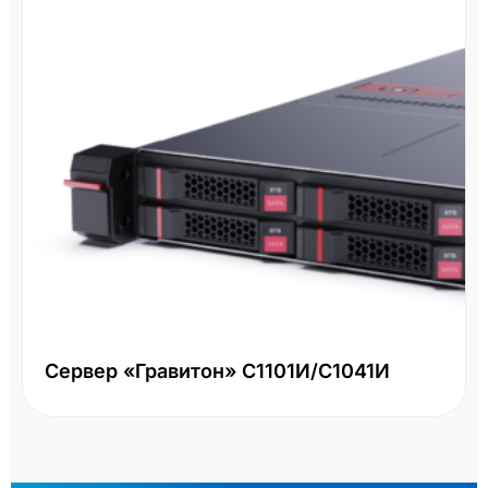
Сервер «Гравитон» С1101И/С1041И