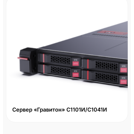
Сервер «Гравитон» С1101И/С1041И