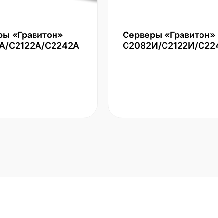
ры «Гравитон»
Серверы «Гравитон»
А/С2122А/С2242А
С2082И/С2122И/С22