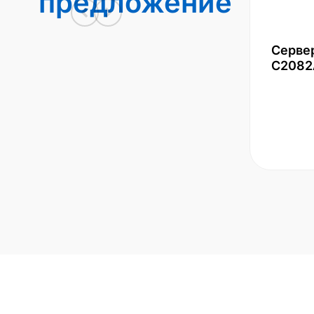
предложение
Серве
С2082