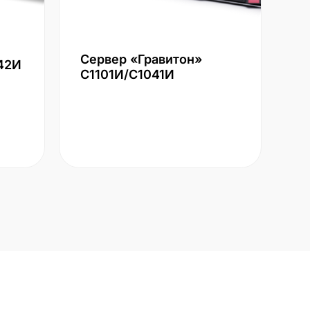
Сервер «Гравитон»
42И
С1101И/С1041И