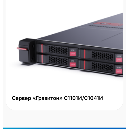
Сервер «Гравитон» С1101И/С1041И