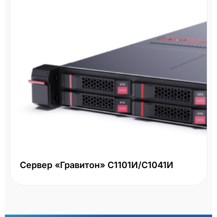
Сервер «Гравитон» С1101И/С1041И