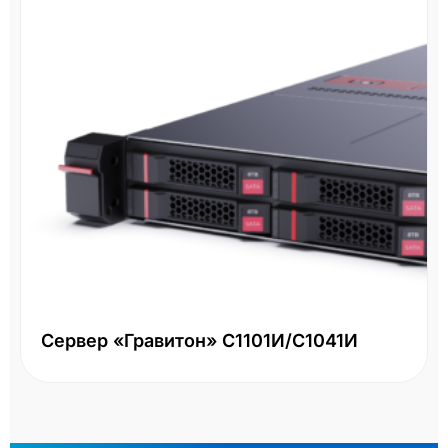
Сервер «Гравитон» С1101И/С1041И