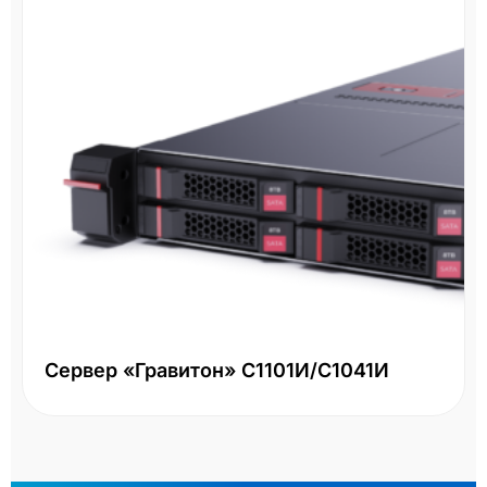
Сервер «Гравитон» С1101И/С1041И