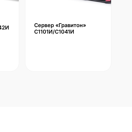
Сервер «Гравитон»
42И
С1101И/С1041И