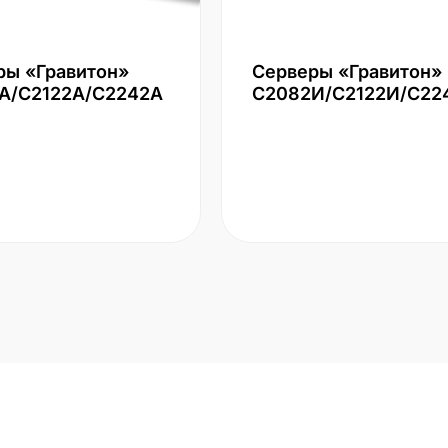
ры «Гравитон»
Серверы «Гравитон»
А/С2122А/С2242А
С2082И/С2122И/С22