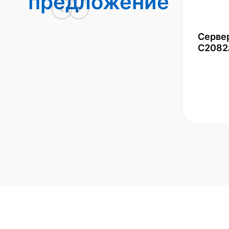
предложение
Серве
С2082