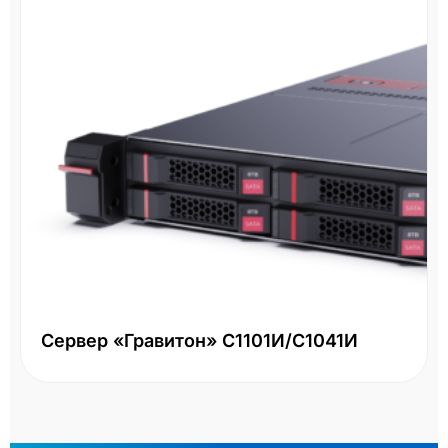
Сервер «Гравитон» С1101И/С1041И