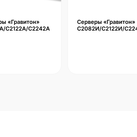
ры «Гравитон»
Серверы «Гравитон»
А/С2122А/С2242А
С2082И/С2122И/С22