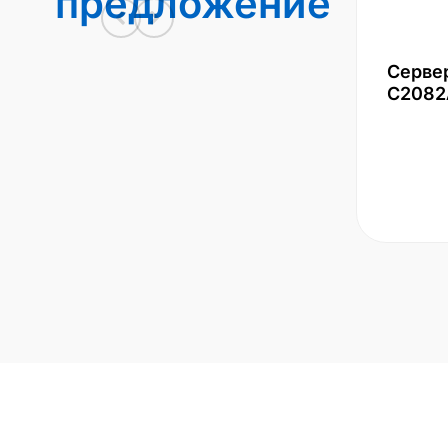
предложение
Серве
С2082