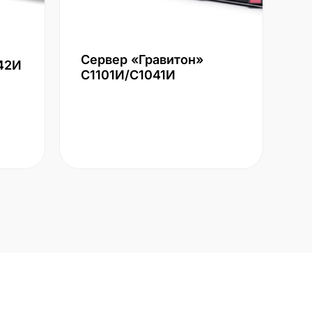
Сервер «Гравитон»
42И
С1101И/С1041И