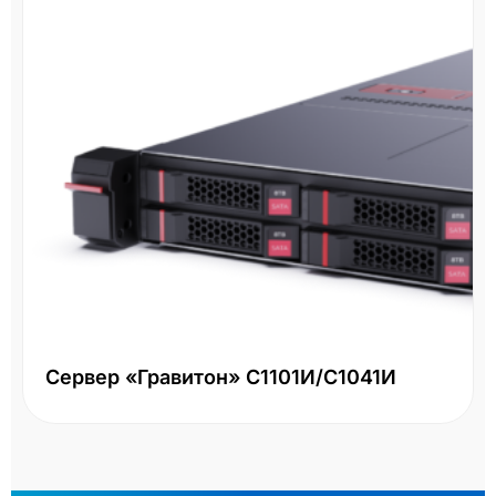
Сервер «Гравитон» С1101И/С1041И