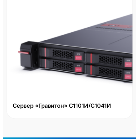
Сервер «Гравитон» С1101И/С1041И