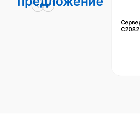
предложение
Серве
С2082