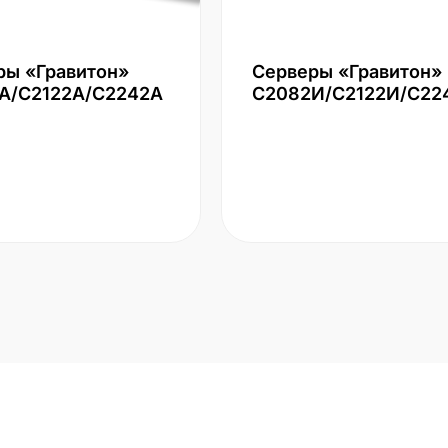
ры «Гравитон»
Серверы «Гравитон»
А/С2122А/С2242А
С2082И/С2122И/С22