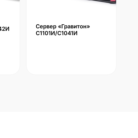
Сервер «Гравитон»
42И
С1101И/С1041И