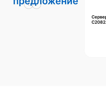
предложение
Серве
С2082