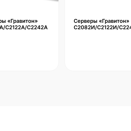
ры «Гравитон»
Серверы «Гравитон»
А/С2122А/С2242А
С2082И/С2122И/С22