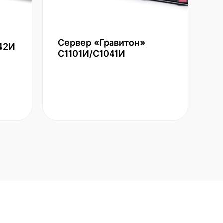
Сервер «Гравитон»
42И
С1101И/С1041И