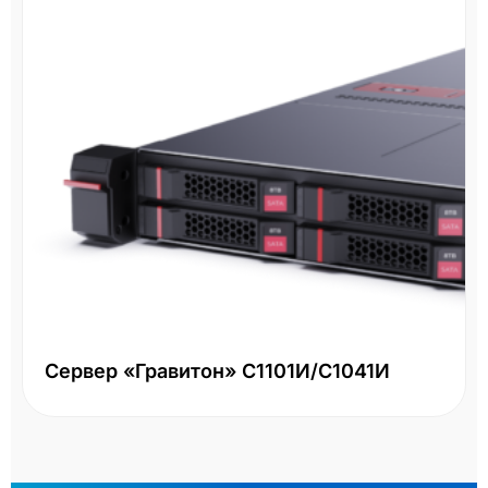
Сервер «Гравитон» С1101И/С1041И