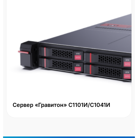
Сервер «Гравитон» С1101И/С1041И