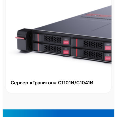
Сервер «Гравитон» С1101И/С1041И