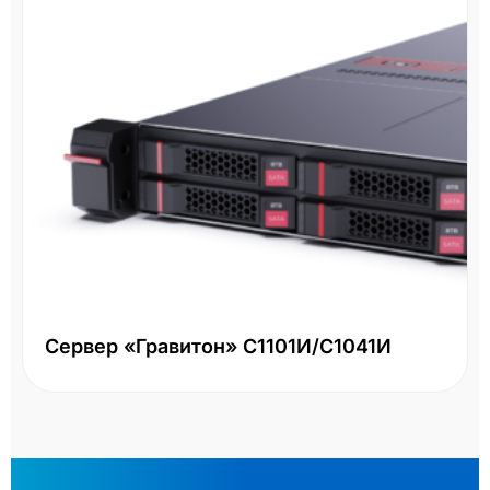
Сервер «Гравитон» С1101И/С1041И