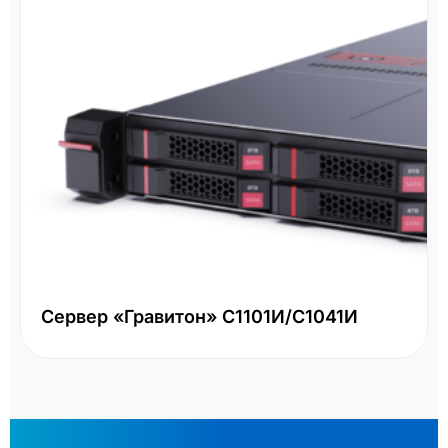
Сервер «Гравитон» С1101И/С1041И