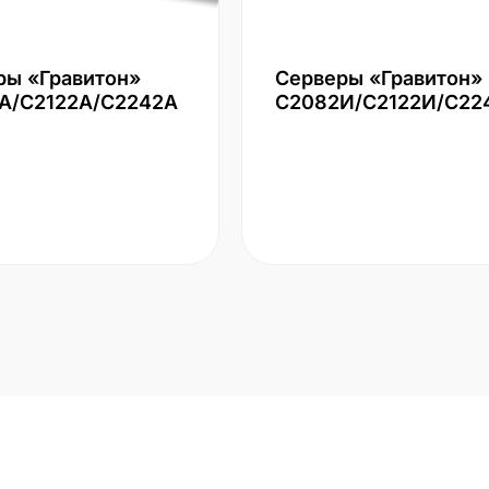
ры «Гравитон»
Серверы «Гравитон»
А/С2122А/С2242А
С2082И/С2122И/С22