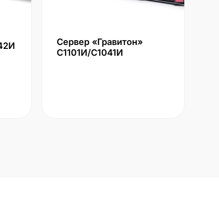
Сервер «Гравитон»
42И
С1101И/С1041И