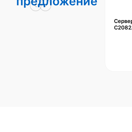
предложение
Серве
С2082