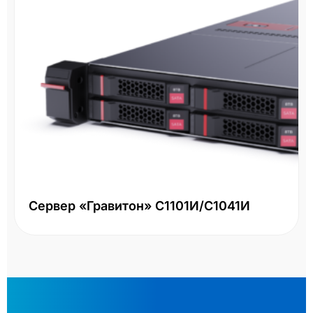
Сервер «Гравитон» С1101И/С1041И