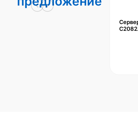
предложение
Серве
С2082