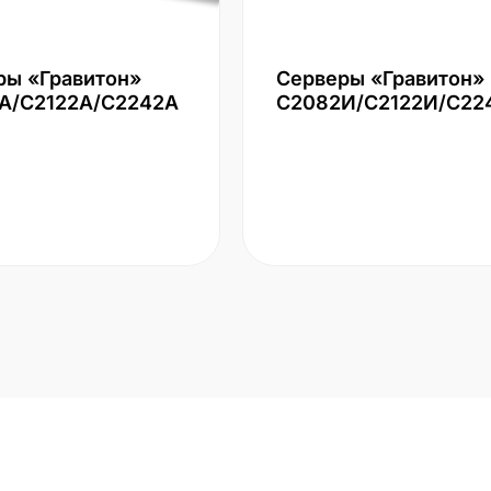
ры «Гравитон»
Серверы «Гравитон»
А/С2122А/С2242А
С2082И/С2122И/С22