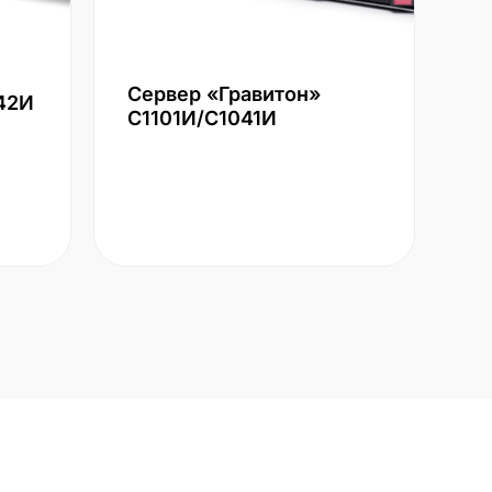
Сервер «Гравитон»
42И
С1101И/С1041И