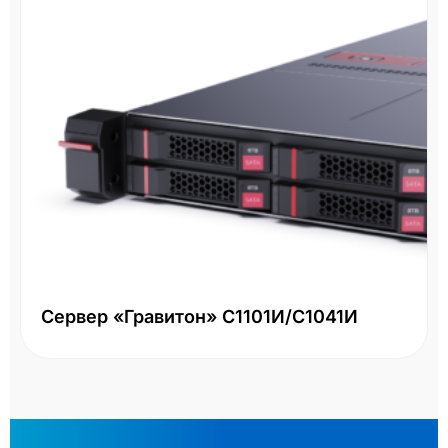
Сервер «Гравитон» С1101И/С1041И