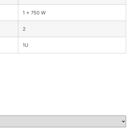
1 x 750 W
2
1U