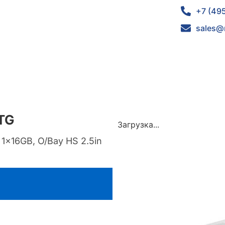
+7 (49
sales@
TG
Загрузка...
x16GB, O/Bay HS 2.5in