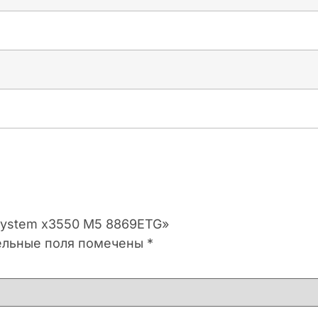
 System x3550 M5 8869ETG»
ельные поля помечены
*