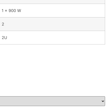
1 x 900 W
2
2U