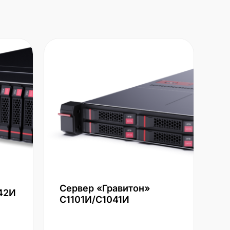
Сервер «Гравитон»
42И
С1101И/С1041И