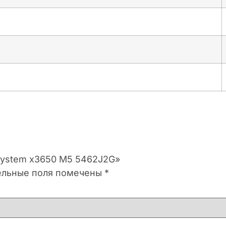
 System x3650 M5 5462J2G»
ельные поля помечены
*