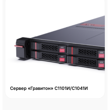
Сервер «Гравитон» С1101И/С1041И