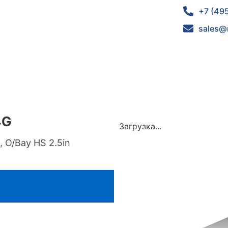
+7 (49
sales@
4G
Загрузка...
 O/Bay HS 2.5in