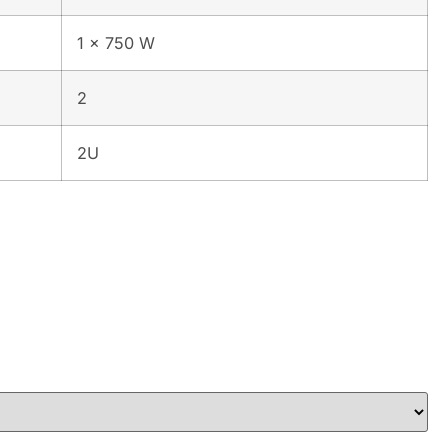
1 x 750 W
2
2U