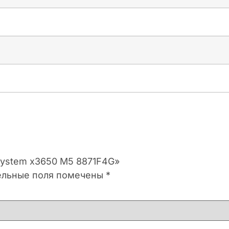
 System x3650 M5 8871F4G»
ельные поля помечены
*