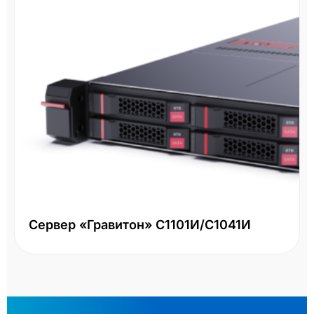
Сервер «Гравитон» С1101И/С1041И