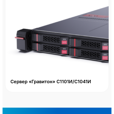
Сервер «Гравитон» С1101И/С1041И