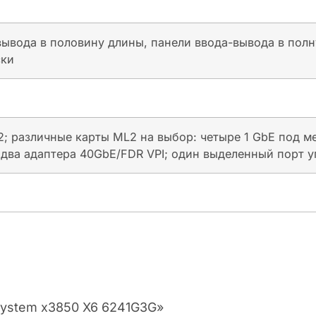
ывода в половину длины, панели ввода-вывода в полн
ски
; различные карты ML2 на выбор: четыре 1 GbE под мед
 два адаптера 40GbE/FDR VPI; один выделенный порт у
System x3850 X6 6241G3G»