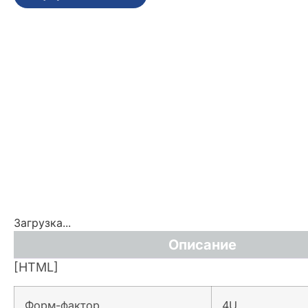
Загрузка...
Описание
[HTML]
Форм-фактор
4U