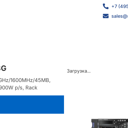
+7 (49
sales@
3G
Загрузка...
5GHz/1600MHz/45MB,
900W p/s, Rack