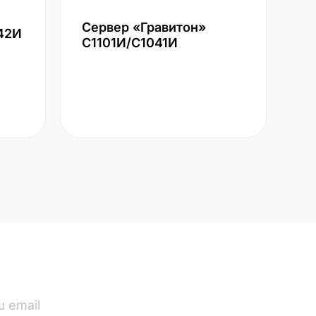
Сервер «Гравитон»
42И
С1101И/С1041И
ПОДПИСАТЬСЯ