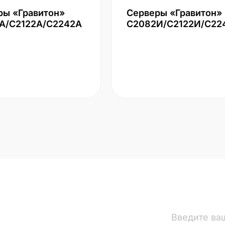
ры «Гравитон»
Серверы «Гравитон»
А/С2122А/С2242А
С2082И/С2122И/С22