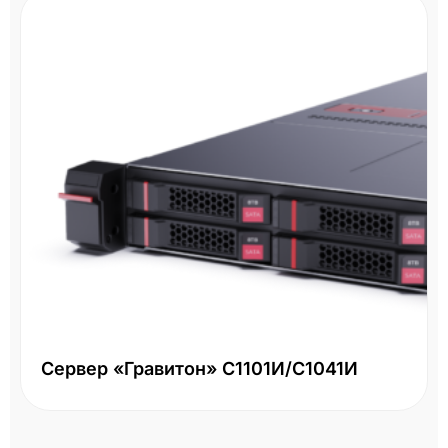
Сервер «Гравитон» С1101И/С1041И