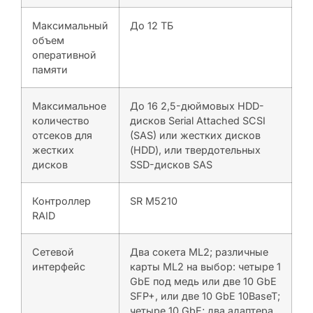
Максимальный
До 12 ТБ
объем
оперативной
памяти
Максимальное
До 16 2,5-дюймовых HDD-
количество
дисков Serial Attached SCSI
отсеков для
(SAS) или жестких дисков
жестких
(HDD), или твердотельных
дисков
SSD-дисков SAS
Контроллер
SR M5210
RAID
Сетевой
Два сокета ML2; различные
интерфейс
карты ML2 на выбор: четыре 1
GbE под медь или две 10 GbE
SFP+, или две 10 GbE 10BaseT;
четыре 10 GbE; два адаптера