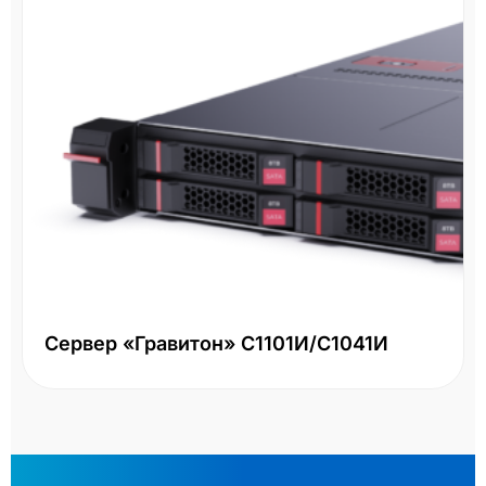
Сервер «Гравитон» С1101И/С1041И