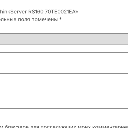
ThinkServer RS160 70TE0021EA»
ельные поля помечены
*
этом браузере для последующих моих комментарие