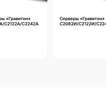
ры «Гравитон»
Серверы «Гравитон»
А/С2122А/С2242А
С2082И/С2122И/С22