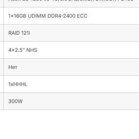
1x16GB UDIMM DDR4-2400 ECC
RAID 121i
4×2.5″ NHS
Нет
1xHHHL
300W