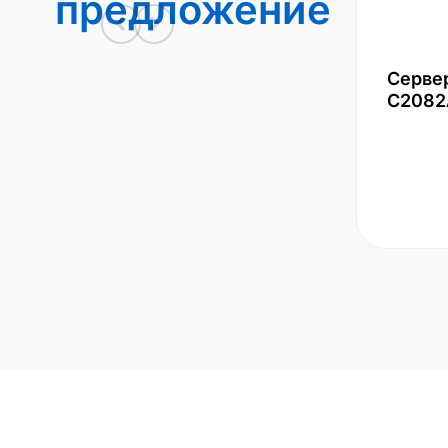
предложение
Серве
С2082