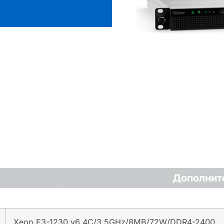
Дополнит
Xeon E3-1230 v6 4C/3.5GHz/8MB/72W/DDR4-2400