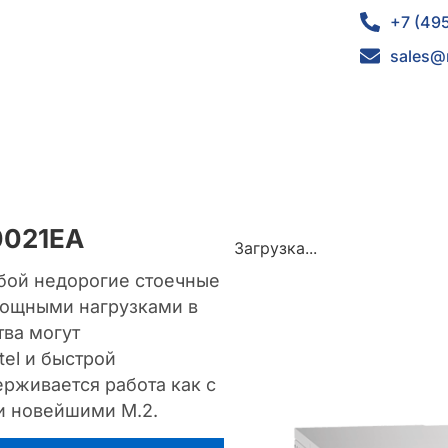
+7 (49
sales@
0021EA
Загрузка...
обой недорогие стоечные
мощными нагрузками в
ва могут
el и быстрой
рживается работа как с
и новейшими M.2.