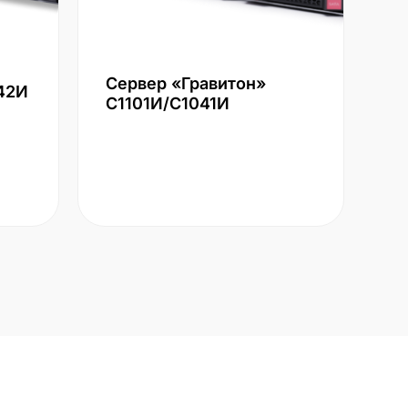
Сервер «Гравитон»
42И
С1101И/С1041И