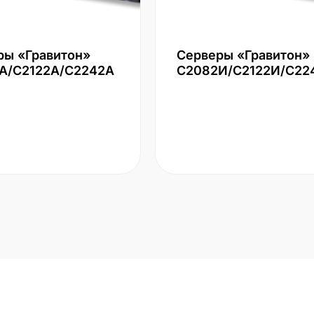
ры «Гравитон»
Серверы «Гравитон»
А/С2122А/С2242А
С2082И/С2122И/С22