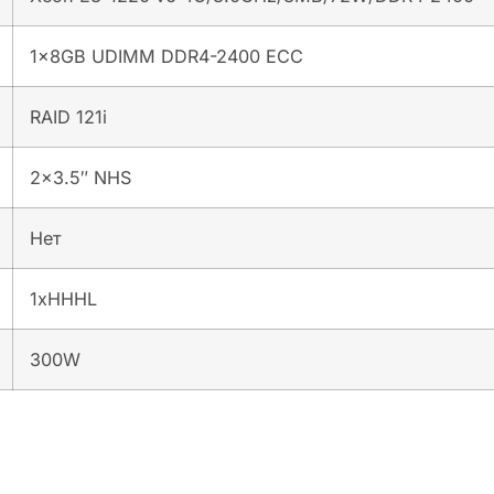
1x8GB UDIMM DDR4-2400 ECC
RAID 121i
2×3.5″ NHS
Нет
1xHHHL
300W