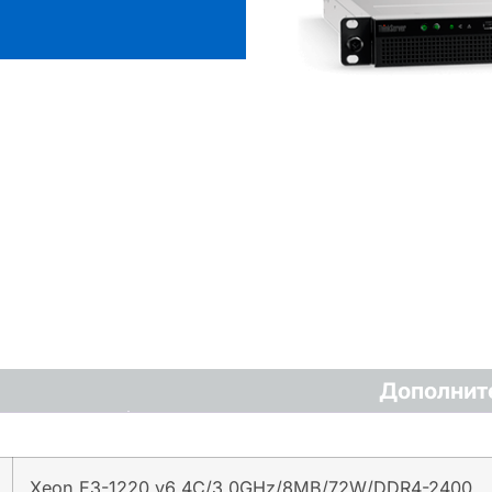
Дополнит
Xeon E3-1220 v6 4C/3.0GHz/8MB/72W/DDR4-2400