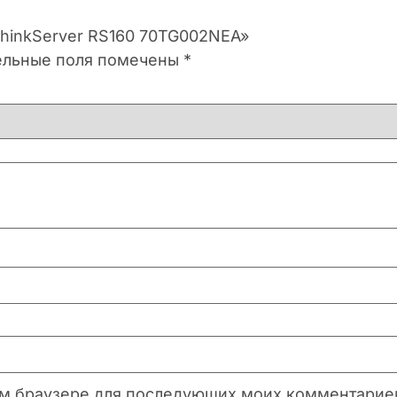
ThinkServer RS160 70TG002NEA»
ельные поля помечены
*
этом браузере для последующих моих комментарие