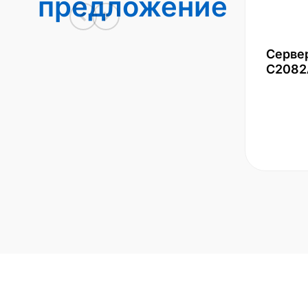
предложение
Серве
С2082