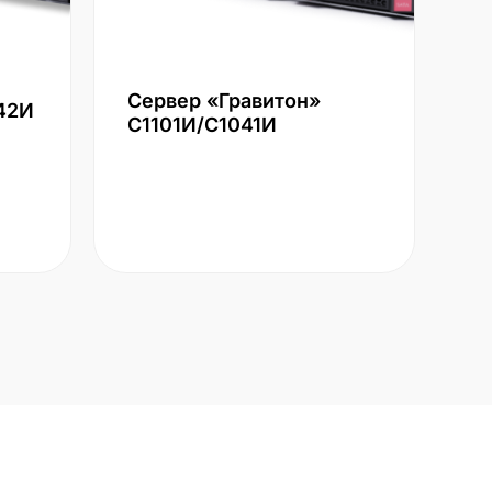
Сервер «Гравитон»
42И
С1101И/С1041И