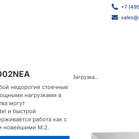
+7 (49
sales@
G002NEA
Загрузка...
обой недорогие стоечные
мощными нагрузками в
ва могут
el и быстрой
рживается работа как с
и новейшими M.2.