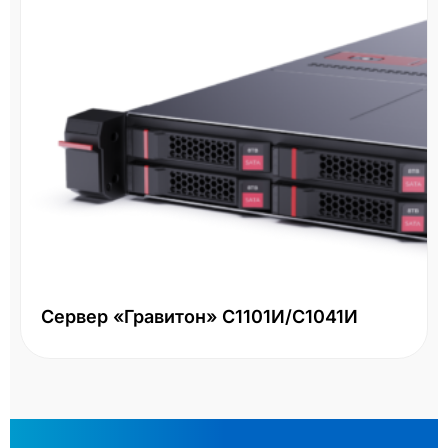
Сервер «Гравитон» С1101И/С1041И