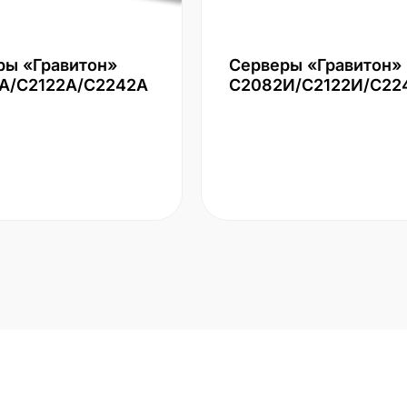
ры «Гравитон»
Серверы «Гравитон»
А/С2122А/С2242А
С2082И/С2122И/С22