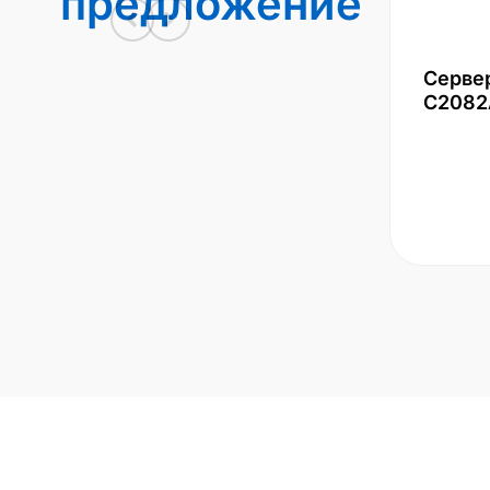
предложение
Серве
С2082