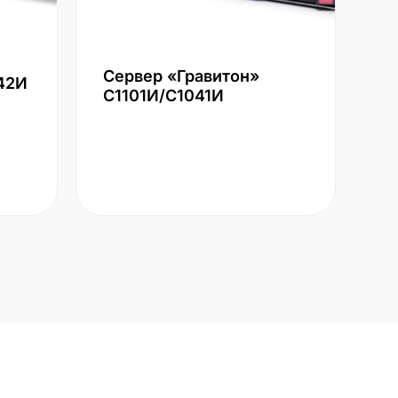
Сервер «Гравитон»
42И
С1101И/С1041И