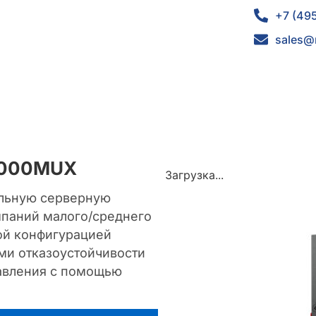
+7 (49
sales@
TT000MUX
Загрузка...
альную серверную
мпаний малого/среднего
ой конфигурацией
ми отказоустойчивости
равления с помощью