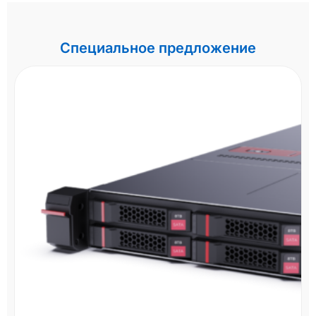
Специальное предложение
СХД HPE MSA 2060 R0Q
LFF
Два контроллера 16Gb FC, бол