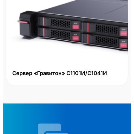
Сервер «Гравитон» С1101И/С1041И