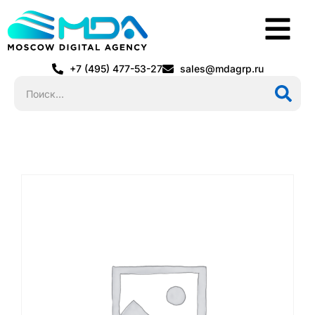
+7 (495) 477-53-27
sales@mdagrp.ru