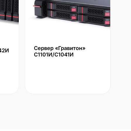
Сервер «Гравитон»
42И
С1101И/С1041И