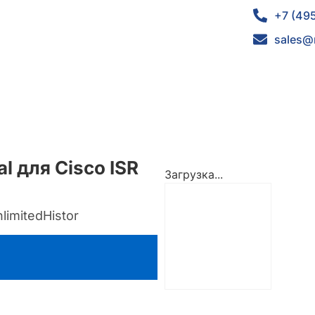
+7 (49
sales@
l для Cisco ISR
Загрузка...
limitedHistor