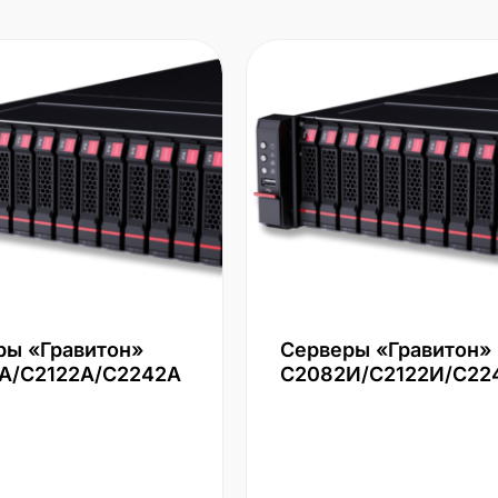
ры «Гравитон»
Серверы «Гравитон»
А/С2122А/С2242А
С2082И/С2122И/С22