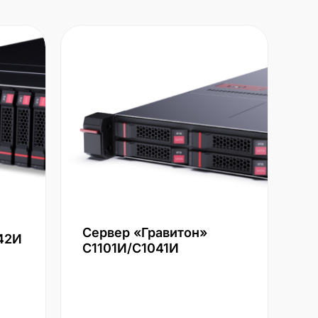
Сервер «Гравитон»
42И
С1101И/С1041И