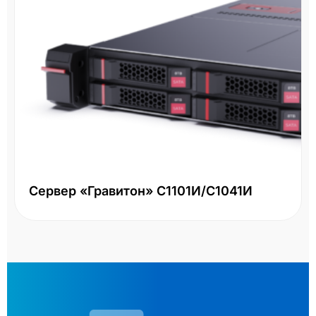
Сервер «Гравитон» С1101И/С1041И