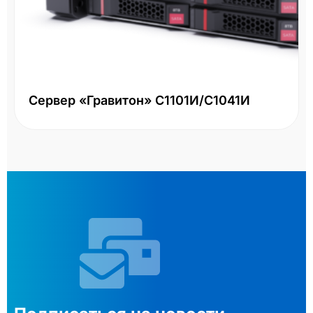
Сервер «Гравитон» С1101И/С1041И